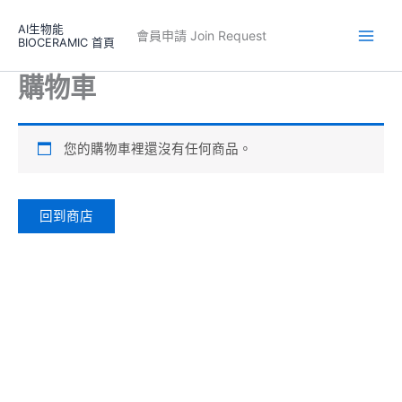
跳
AI生物能
至
會員申請 Join Request
BIOCERAMIC 首頁
Main
主
要
購物車
Men
內
容
您的購物車裡還沒有任何商品。
回到商店