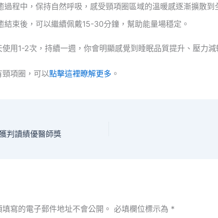
癒過程中，保持自然呼吸，感受頸項圈區域的溫暖感逐漸擴散到
癒結束後，可以繼續佩戴15-30分鐘，幫助能量場穩定。
天使用1-2次，持續一週，你會明顯感覺到睡眠品質提升、壓力減
有頸項圈，可以
點擊這裡瞭解更多
。
 榮獲判讀績優醫師獎
須填寫的電子郵件地址不會公開。
必填欄位標示為
*