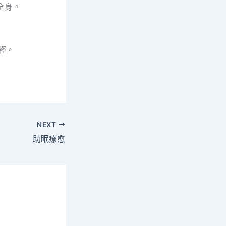
全身。
輕。
NEXT
助眠療愈