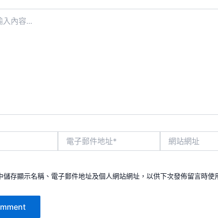
電
網
子
站
郵
網
件
址
地
中儲存顯示名稱、電子郵件地址及個人網站網址，以供下次發佈留言時使
址
*