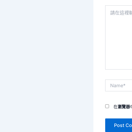
請
在
這
裡
輸
入
內
容...
Name*
在
瀏覽器