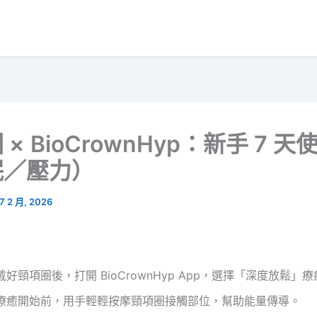
× BioCrownHyp：新手 7 天
眠／壓力）
7 2 月, 2026
戴好頸項圈後，打開 BioCrownHyp App，選擇「深度放鬆」
療癒開始前，用手輕輕按摩頸項圈接觸部位，幫助能量傳導。