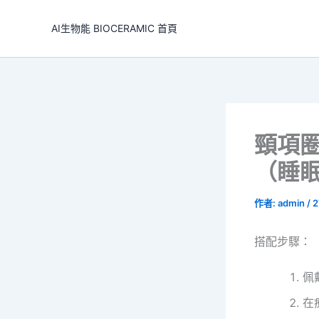
跳
至
AI生物能 BIOCERAMIC 首頁
主
要
內
容
頸項圈 
（睡
作者:
admin
/
2
搭配步驟：
佩
在